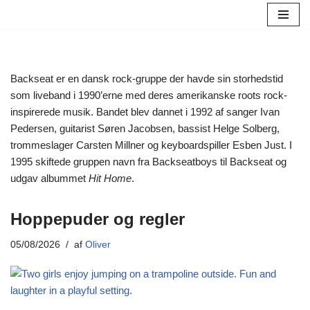
Spring
til
indhold
Backseat er en dansk rock-gruppe der havde sin storhedstid
som liveband i 1990’erne med deres amerikanske roots rock-
inspirerede musik. Bandet blev dannet i 1992 af sanger Ivan
Pedersen, guitarist Søren Jacobsen, bassist Helge Solberg,
trommeslager Carsten Millner og keyboardspiller Esben Just. I
1995 skiftede gruppen navn fra Backseatboys til Backseat og
udgav albummet
Hit Home
.
Hoppepuder og regler
05/08/2026
af
Oliver