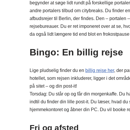
begynder at søge lidt rundt på forskellige portale
andre portalers tilbud om citybreaks. Du finder en 
afbudsrejer til Berlin, der findes. Den – portalen
rejsebureauer. Du er ret imponeret over at se, h
da også lidt længere tid end blot en frokostpause
Bingo: En billig rejse
Lige pludselig finder du en
billig rejse her
, der p
hotellet, som rejsen inkluderer, ligger i det områ
på sitet – og din post-it!
Torsdag: Du står op og får din morgenkaffe. Du har 
indtil du finder din lille post-it. Du læser, hvad du
hjemmekontoret og åbner din PC. Du vil booke re
Fri og afsted