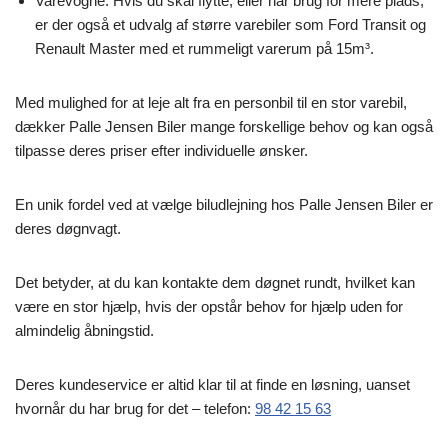
Varevogne: Hvis du skal flytte, eller har brug for mere plads,
er der også et udvalg af større varebiler som Ford Transit og
Renault Master med et rummeligt varerum på 15m³.
Med mulighed for at leje alt fra en personbil til en stor varebil,
dækker Palle Jensen Biler mange forskellige behov og kan også
tilpasse deres priser efter individuelle ønsker.
En unik fordel ved at vælge biludlejning hos Palle Jensen Biler er
deres døgnvagt.
Det betyder, at du kan kontakte dem døgnet rundt, hvilket kan
være en stor hjælp, hvis der opstår behov for hjælp uden for
almindelig åbningstid.
Deres kundeservice er altid klar til at finde en løsning, uanset
hvornår du har brug for det – telefon:
98 42 15 63