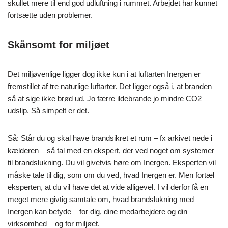
skullet mere til end god udluftning i rummet. Arbejdet har kunnet
fortsætte uden problemer.
Skånsomt for miljøet
Det miljøvenlige ligger dog ikke kun i at luftarten Inergen er
fremstillet af tre naturlige luftarter. Det ligger også i, at branden
så at sige ikke brød ud. Jo færre ildebrande jo mindre CO2
udslip. Så simpelt er det.
Så: Står du og skal have brandsikret et rum – fx arkivet nede i
kælderen – så tal med en ekspert, der ved noget om systemer
til brandslukning. Du vil givetvis høre om Inergen. Eksperten vil
måske tale til dig, som om du ved, hvad Inergen er. Men fortæl
eksperten, at du vil have det at vide alligevel. I vil derfor få en
meget mere givtig samtale om, hvad brandslukning med
Inergen kan betyde – for dig, dine medarbejdere og din
virksomhed – og for miljøet.