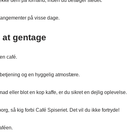
tjekke dem på forhånd, inden du besøger stedet.
rrangementer på visse dage.
 at gentage
en café.
 betjening og en hyggelig atmosfære.
d eller blot en kop kaffe, er du sikret en dejlig oplevelse.
g, så kig forbi Café Spiseriet. Det vil du ikke fortryde!
caféen.