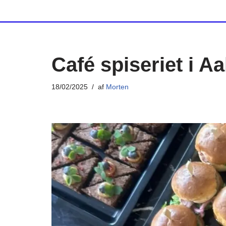
Spring
til
indhold
Café spiseriet i A
18/02/2025
af
Morten