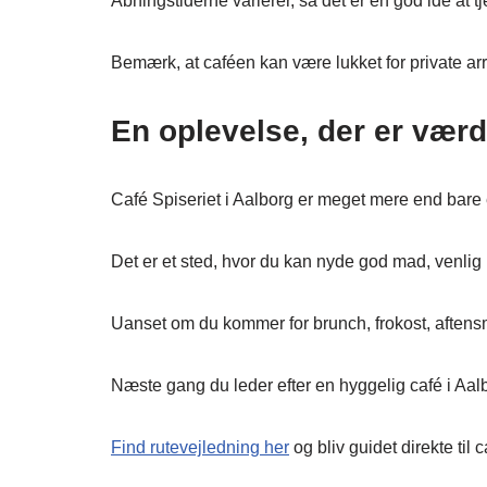
Åbningstiderne varierer, så det er en god ide at 
Bemærk, at caféen kan være lukket for private a
En oplevelse, der er værd
Café Spiseriet i Aalborg er meget mere end bare 
Det er et sted, hvor du kan nyde god mad, venlig
Uanset om du kommer for brunch, frokost, aftensma
Næste gang du leder efter en hyggelig café i Aalbor
Find rutevejledning her
og bliv guidet direkte til 