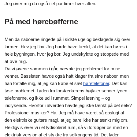
Jeg øver mig da også i et par timer hver aften.
På med hørebøfferne
Men da naboerne ringede på i sidste uge og beklagede sig over
larmen, blev jeg flov. Jeg burde have tænkt, at det kan høres i
hele bygningen, hvor jeg bor. Jeg undskyldte og stoppede med
at øve mig.
Da vi øvede sammen i går, nævnte jeg problemet for mine
venner. Bassisten havde også haft klager fra sine naboer, men
han fortalte mig, at jeg kan købe et sæt
høretelefoner
. Det kan
løse problemet. Lyden fra forstærkerens højtaler sender lyden i
telefonerne, og ikke ud i rummet. Simpel løsning – og
indlysende. Hvorfor i alverden havde jeg ikke tænkt på det selv?
Professionel musiker? Ha. Jeg må have været så opslugt af
den elektriske guitars magi, at jeg bare ikke har tænkt mig om.
Heldigvis øver vi i et lydisoleret rum, så vi forsøger os med en
elektrisk version af et stykke fra solkongens tid. Det lyder