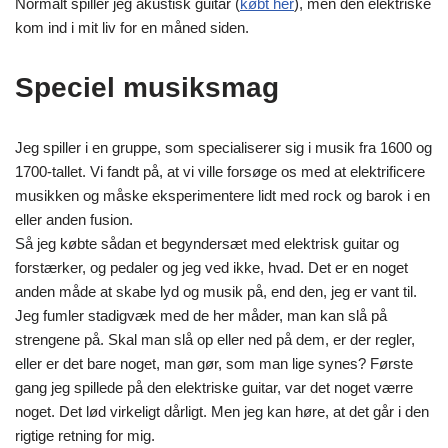
Normalt spiller jeg akustisk guitar (
købt her
), men den elektriske
kom ind i mit liv for en måned siden.
Speciel musiksmag
Jeg spiller i en gruppe, som specialiserer sig i musik fra 1600 og
1700-tallet. Vi fandt på, at vi ville forsøge os med at elektrificere
musikken og måske eksperimentere lidt med rock og barok i en
eller anden fusion.
Så jeg købte sådan et begyndersæt med elektrisk guitar og
forstærker, og pedaler og jeg ved ikke, hvad. Det er en noget
anden måde at skabe lyd og musik på, end den, jeg er vant til.
Jeg fumler stadigvæk med de her måder, man kan slå på
strengene på. Skal man slå op eller ned på dem, er der regler,
eller er det bare noget, man gør, som man lige synes? Første
gang jeg spillede på den elektriske guitar, var det noget værre
noget. Det lød virkeligt dårligt. Men jeg kan høre, at det går i den
rigtige retning for mig.