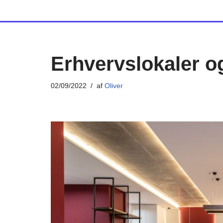
Spring
til
indhold
Erhvervslokaler o
02/09/2022
af
Oliver