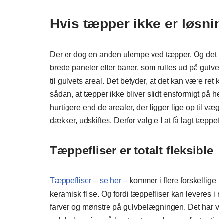
Hvis tæpper ikke er løsn
Der er dog en anden ulempe ved tæpper. Og det er
brede paneler eller baner, som rulles ud på gulv
til gulvets areal. Det betyder, at det kan være ret k
sådan, at tæpper ikke bliver slidt ensformigt på h
hurtigere end de arealer, der ligger lige op til 
dækker, udskiftes. Derfor valgte I at få lagt tæppe
Tæppefliser er totalt fleksible
Tæppefliser – se her –
kommer i flere forskellige 
keramisk flise. Og fordi tæppefliser kan leveres i 
farver og mønstre på gulvbelægningen. Det har vær