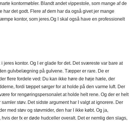
 smarte kontormøbler. Blandt andet vippestole, som mange af de
s de har det godt. Flere af dem har da også givet jer mange
t kæmpe kontor, som jeres.Og I skal også have en professionelt
 jeres kontor. Og I er glade for det. Det sværeste var bare at
den gulvbelægning på gulvene. Tæpper er rare. De er
der flere fordele ved: Du kan ikke høre de høje hæle, der
dderne, fordi tæppet sørger for at holde på den varme luft. Der
ære for rengøringspersonalet at holde helt rene. Og der er helt
r samler støv. Det sidste argument har I valgt at ignorere. Der
 der med støv og støvmider, den har I ikke købt. Og ja,
hvis der fx er døde hudceller overalt. Det er nemlig den slags,