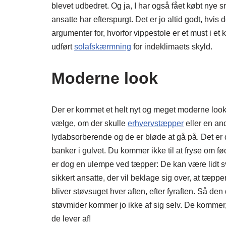
blevet udbedret. Og ja, I har også fået købt nye
ansatte har efterspurgt. Det er jo altid godt, hvi
argumenter for, hvorfor vippestole er et must i e
udført
solafskærmning
for indeklimaets skyld.
Moderne look
Der er kommet et helt nyt og meget moderne look i
vælge, om der skulle
erhvervstæpper
eller en an
lydabsorberende og de er bløde at gå på. Det er 
banker i gulvet. Du kommer ikke til at fryse om fø
er dog en ulempe ved tæpper: De kan være lidt sv
sikkert ansatte, der vil beklage sig over, at tæppe
bliver støvsuget hver aften, efter fyraften. Så den
støvmider kommer jo ikke af sig selv. De kommer, 
de lever af!