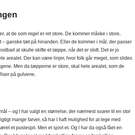
ingen
, at de som regel er ret store. De kommer måske i store,
et – ganske tæt på hinanden. Eller de kommer i mål, der passer
ostbart at skulle skifte et tæppe, når det er slidt. Det er jo
ele arealet. Der kan være linjer, hvor folk går meget, som slides
væggene. Men da tæpperne er store, skal hele arealet, som de
fliser på gulvene.
mål – og I har valgt en størrelse, der nærmest svarer til en stor
rigtigt mange farver, så har I haft mulighed for at lege med
et et puslespil. Men et sjovt et. Og I har da også fået en