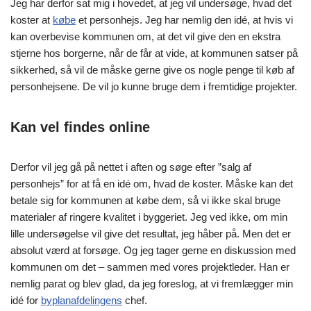
Jeg har derfor sat mig i hovedet, at jeg vil undersøge, hvad det
koster at
købe
et personhejs. Jeg har nemlig den idé, at hvis vi
kan overbevise kommunen om, at det vil give den en ekstra
stjerne hos borgerne, når de får at vide, at kommunen satser på
sikkerhed, så vil de måske gerne give os nogle penge til køb af
personhejsene. De vil jo kunne bruge dem i fremtidige projekter.
Kan vel findes online
Derfor vil jeg gå på nettet i aften og søge efter ”salg af
personhejs” for at få en idé om, hvad de koster. Måske kan det
betale sig for kommunen at købe dem, så vi ikke skal bruge
materialer af ringere kvalitet i byggeriet. Jeg ved ikke, om min
lille undersøgelse vil give det resultat, jeg håber på. Men det er
absolut værd at forsøge. Og jeg tager gerne en diskussion med
kommunen om det – sammen med vores projektleder. Han er
nemlig parat og blev glad, da jeg foreslog, at vi fremlægger min
idé for
byplanafdelingens
chef.