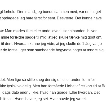
ægtigt forhold. Den mand, jeg boede sammen med, var en meget
t opdagede jeg bare først for sent. Desværre. Det kunne have
: Man mødes til et eller andet event, ser hinanden, bliver
mine forældre sagde til mig, at jeg skulle tænke mig godt om,
e til dem. Hvordan kunne jeg vide, at jeg skulle det? Jeg var jo
ter de første uger som samboende begyndte noget at ændre sig.
et. Men lige så stille sneg der sig en eller anden form for
ke fysisk voldelig. Men han formåede i løbet af ret kort tid at få
til dags dato endnu ikke, hvad han gjorde. Eller hvordan. Det
kab for alt. Hvem havde jeg set. Hvor havde jeg været.