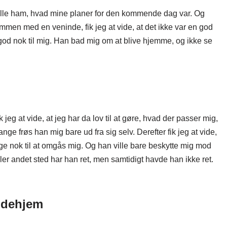
rtælle ham, hvad mine planer for den kommende dag var. Og
mmen med en veninde, fik jeg at vide, at det ikke var en god
r god nok til mig. Han bad mig om at blive hjemme, og ikke se
eg at vide, at jeg har da lov til at gøre, hvad der passer mig,
e frøs han mig bare ud fra sig selv. Derefter fik jeg at vide,
oge nok til at omgås mig. Og han ville bare beskytte mig mod
ller andet sted har han ret, men samtidigt havde han ikke ret.
.
indehjem