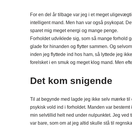
For en del år tilbage var jeg i et meget uligev
intelligent mand. Men han var også psykopat. De
sparet mig meget energi og mange penge.
Forholdet udviklede sig, som så mange forhold gør
glade for hinanden og flytter sammen. Og selvom 
inden jeg flyttede ind hos ham, så lyttede jeg ikk
forelsket i en smuk og meget klog mand. Men ef
Det kom snigende
Til at begynde med lagde jeg ikke selv mærke til d
psykisk vold ind i forholdet. Manden var bestemt ik
min selvtillid helt ned under nulpunktet. Jeg ved 
var bare, som om at jeg altid skulle stå til regns