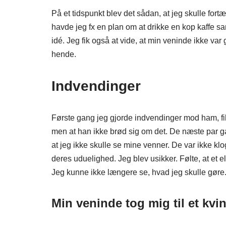
På et tidspunkt blev det sådan, at jeg skulle fo
havde jeg fx en plan om at drikke en kop kaffe sa
idé. Jeg fik også at vide, at min veninde ikke va
hende.
Indvendinger
Første gang jeg gjorde indvendinger mod ham, fik j
men at han ikke brød sig om det. De næste par gang
at jeg ikke skulle se mine venner. De var ikke kl
deres uduelighed. Jeg blev usikker. Følte, at et e
Jeg kunne ikke længere se, hvad jeg skulle gøre
Min veninde tog mig til et kv