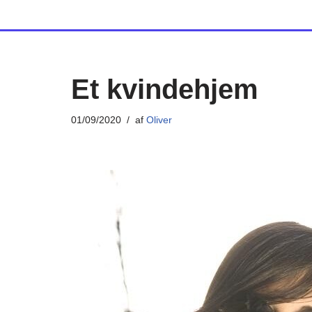
Spring
til
indhold
Et kvindehjem
01/09/2020
af
Oliver