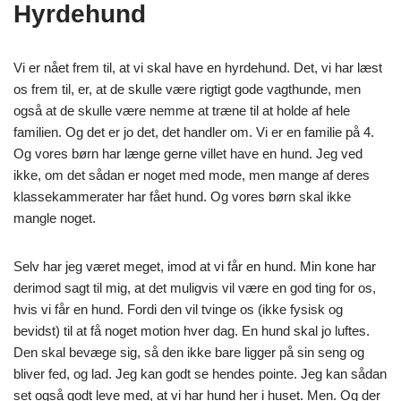
Hyrdehund
Vi er nået frem til, at vi skal have en hyrdehund. Det, vi har læst
os frem til, er, at de skulle være rigtigt gode vagthunde, men
også at de skulle være nemme at træne til at holde af hele
familien. Og det er jo det, det handler om. Vi er en familie på 4.
Og vores børn har længe gerne villet have en hund. Jeg ved
ikke, om det sådan er noget med mode, men mange af deres
klassekammerater har fået hund. Og vores børn skal ikke
mangle noget.
Selv har jeg været meget, imod at vi får en hund. Min kone har
derimod sagt til mig, at det muligvis vil være en god ting for os,
hvis vi får en hund. Fordi den vil tvinge os (ikke fysisk og
bevidst) til at få noget motion hver dag. En hund skal jo luftes.
Den skal bevæge sig, så den ikke bare ligger på sin seng og
bliver fed, og lad. Jeg kan godt se hendes pointe. Jeg kan sådan
set også godt leve med, at vi har hund her i huset. Men. Og der