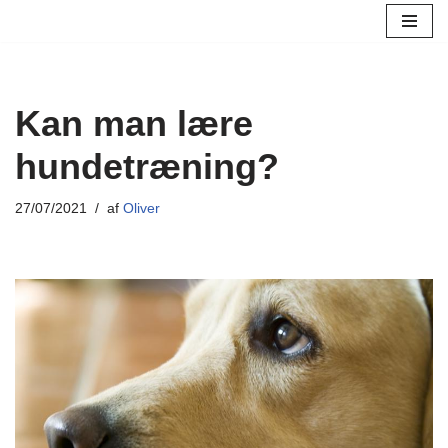
Spring
til
indhold
Kan man lære
hundetræning?
27/07/2021
af
Oliver