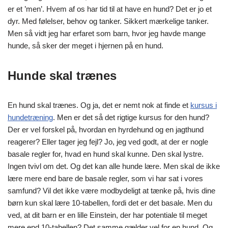
er et ’men’. Hvem af os har tid til at have en hund? Det er jo et
dyr. Med følelser, behov og tanker. Sikkert mærkelige tanker.
Men så vidt jeg har erfaret som barn, hvor jeg havde mange
hunde, så sker der meget i hjernen på en hund.
Hunde skal trænes
En hund skal trænes. Og ja, det er nemt nok at finde et
kursus i
hundetræning
. Men er det så det rigtige kursus for den hund?
Der er vel forskel på, hvordan en hyrdehund og en jagthund
reagerer? Eller tager jeg fejl? Jo, jeg ved godt, at der er nogle
basale regler for, hvad en hund skal kunne. Den skal lystre.
Ingen tvivl om det. Og det kan alle hunde lære. Men skal de ikke
lære mere end bare de basale regler, som vi har sat i vores
samfund? Vil det ikke være modbydeligt at tænke på, hvis dine
børn kun skal lære 10-tabellen, fordi det er det basale. Men du
ved, at dit barn er en lille Einstein, der har potentiale til meget
mere end 10-tabellen? Det samme gælder vel for en hund. Og