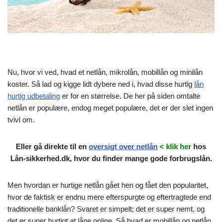
Nu, hvor vi ved, hvad et netlån, mikrolån, mobillån og minilån
koster. Så lad og kigge lidt dybere ned i, hvad disse hurtig
lån
hurtig udbetaling
er for en størrelse. De her på siden omtalte
netlån er populære, endog meget populære, det er der slet ingen
tvivl om.
Eller gå direkte til en
oversigt over netlån
< klik her
hos
Lån-sikkerhed.dk, hvor du finder mange gode forbrugslån.
Men hvordan er hurtige netlån gået hen og fået den popularitet,
hvor de faktisk er endnu mere efterspurgte og eftertragtede end
traditionelle banklån? Svaret er simpelt; det er super nemt, og
det er super hurtigt at låne online. Så hvad er mobillån og netlån