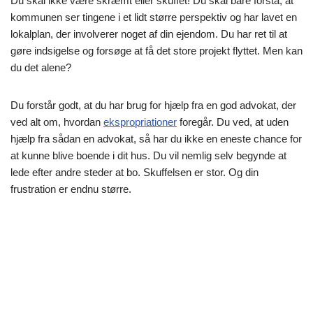
Du skal ikke være skræmt eller skuffet! Du skal bare forstå, at
kommunen ser tingene i et lidt større perspektiv og har lavet en
lokalplan, der involverer noget af din ejendom. Du har ret til at
gøre indsigelse og forsøge at få det store projekt flyttet. Men kan
du det alene?
Du forstår godt, at du har brug for hjælp fra en god advokat, der
ved alt om, hvordan
ekspropriationer
foregår. Du ved, at uden
hjælp fra sådan en advokat, så har du ikke en eneste chance for
at kunne blive boende i dit hus. Du vil nemlig selv begynde at
lede efter andre steder at bo. Skuffelsen er stor. Og din
frustration er endnu større.