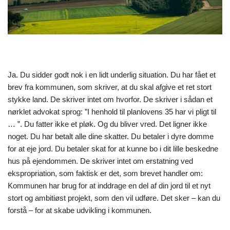
Ja. Du sidder godt nok i en lidt underlig situation. Du har fået et
brev fra kommunen, som skriver, at du skal afgive et ret stort
stykke land. De skriver intet om hvorfor. De skriver i sådan et
nørklet advokat sprog: ”I henhold til planlovens 35 har vi pligt til
… ”. Du fatter ikke et pløk. Og du bliver vred. Det ligner ikke
noget. Du har betalt alle dine skatter. Du betaler i dyre domme
for at eje jord. Du betaler skat for at kunne bo i dit lille beskedne
hus på ejendommen. De skriver intet om erstatning ved
ekspropriation, som faktisk er det, som brevet handler om:
Kommunen har brug for at inddrage en del af din jord til et nyt
stort og ambitiøst projekt, som den vil udføre. Det sker – kan du
forstå – for at skabe udvikling i kommunen.