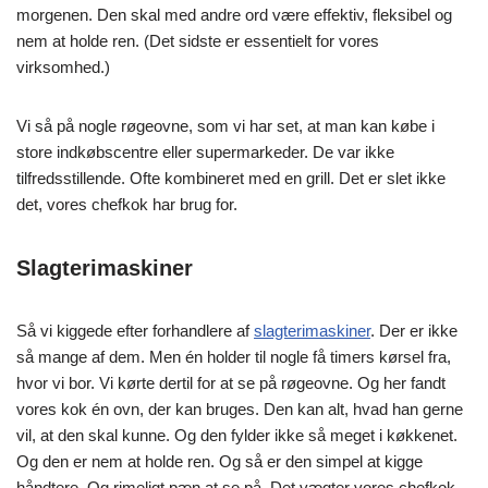
morgenen. Den skal med andre ord være effektiv, fleksibel og
nem at holde ren. (Det sidste er essentielt for vores
virksomhed.)
Vi så på nogle røgeovne, som vi har set, at man kan købe i
store indkøbscentre eller supermarkeder. De var ikke
tilfredsstillende. Ofte kombineret med en grill. Det er slet ikke
det, vores chefkok har brug for.
Slagterimaskiner
Så vi kiggede efter forhandlere af
slagterimaskiner
. Der er ikke
så mange af dem. Men én holder til nogle få timers kørsel fra,
hvor vi bor. Vi kørte dertil for at se på røgeovne. Og her fandt
vores kok én ovn, der kan bruges. Den kan alt, hvad han gerne
vil, at den skal kunne. Og den fylder ikke så meget i køkkenet.
Og den er nem at holde ren. Og så er den simpel at kigge
håndtere. Og rimeligt pæn at se på. Det vægter vores chefkok