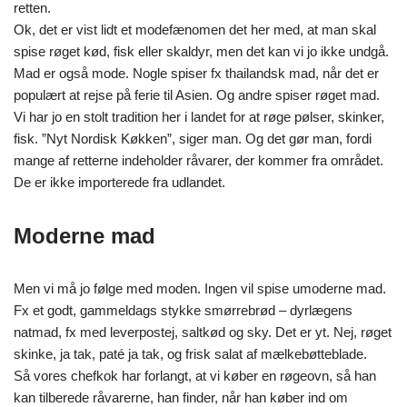
retten.
Ok, det er vist lidt et modefænomen det her med, at man skal
spise røget kød, fisk eller skaldyr, men det kan vi jo ikke undgå.
Mad er også mode. Nogle spiser fx thailandsk mad, når det er
populært at rejse på ferie til Asien. Og andre spiser røget mad.
Vi har jo en stolt tradition her i landet for at røge pølser, skinker,
fisk. ”Nyt Nordisk Køkken”, siger man. Og det gør man, fordi
mange af retterne indeholder råvarer, der kommer fra området.
De er ikke importerede fra udlandet.
Moderne mad
Men vi må jo følge med moden. Ingen vil spise umoderne mad.
Fx et godt, gammeldags stykke smørrebrød – dyrlægens
natmad, fx med leverpostej, saltkød og sky. Det er yt. Nej, røget
skinke, ja tak, paté ja tak, og frisk salat af mælkebøtteblade.
Så vores chefkok har forlangt, at vi køber en røgeovn, så han
kan tilberede råvarerne, han finder, når han køber ind om