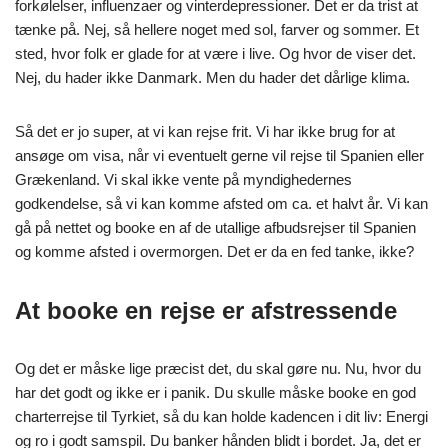
forkølelser, influenzaer og vinterdepressioner. Det er da trist at
tænke på. Nej, så hellere noget med sol, farver og sommer. Et
sted, hvor folk er glade for at være i live. Og hvor de viser det.
Nej, du hader ikke Danmark. Men du hader det dårlige klima.
Så det er jo super, at vi kan rejse frit. Vi har ikke brug for at
ansøge om visa, når vi eventuelt gerne vil rejse til Spanien eller
Grækenland. Vi skal ikke vente på myndighedernes
godkendelse, så vi kan komme afsted om ca. et halvt år. Vi kan
gå på nettet og booke en af de utallige afbudsrejser til Spanien
og komme afsted i overmorgen. Det er da en fed tanke, ikke?
At booke en rejse er afstressende
Og det er måske lige præcist det, du skal gøre nu. Nu, hvor du
har det godt og ikke er i panik. Du skulle måske booke en god
charterrejse til Tyrkiet, så du kan holde kadencen i dit liv: Energi
og ro i godt samspil. Du banker hånden blidt i bordet. Ja, det er