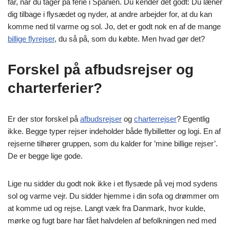
får, når du tager på ferie i Spanien. Du kender det godt: Du læner
dig tilbage i flysædet og nyder, at andre arbejder for, at du kan
komme ned til varme og sol. Jo, det er godt nok en af de mange
billige flyrejser
, du så på, som du købte. Men hvad gør det?
Forskel på afbudsrejser og
charterferier?
Er der stor forskel på
afbudsrejser
og
charterrejser
? Egentlig
ikke. Begge typer rejser indeholder både flybilletter og logi. En af
rejserne tilhører gruppen, som du kalder for ’mine billige rejser’.
De er begge lige gode.
Lige nu sidder du godt nok ikke i et flysæde på vej mod sydens
sol og varme vejr. Du sidder hjemme i din sofa og drømmer om
at komme ud og rejse. Langt væk fra Danmark, hvor kulde,
mørke og fugt bare har fået halvdelen af befolkningen ned med