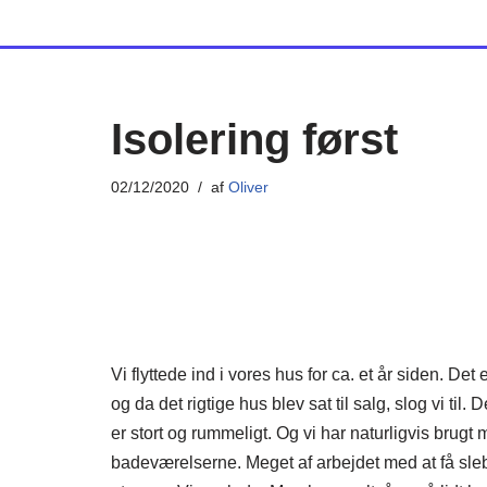
Spring
til
indhold
Isolering først
02/12/2020
af
Oliver
Vi flyttede ind i vores hus for ca. et år siden. Det
og da det rigtige hus blev sat til salg, slog vi til.
er stort og rummeligt. Og vi har naturligvis brugt
badeværelserne. Meget af arbejdet med at få slebet