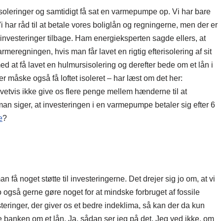
sisoleringer og samtidigt få sat en varmepumpe op. Vi har bare
har råd til at betale vores boliglån og regningerne, men der er
 investeringer tilbage. Ham energieksperten sagde ellers, at
eregningen, hvis man får lavet en rigtig efterisolering af sit
ed at få lavet en hulmursisolering og derefter bede om et lån i
 måske også få loftet isoleret – har læst om det her:
ivetvis ikke give os flere penge mellem hænderne til at
an siger, at investeringen i en varmepumpe betaler sig efter 6
e
?
 få noget støtte til investeringerne. Det drejer sig jo om, at vi
jo også gerne gøre noget for at mindske forbruget af fossile
teringer, der giver os et bedre indeklima, så kan der da kun
e banken om et lån. Ja, sådan ser jeg på det. Jeg ved ikke, om