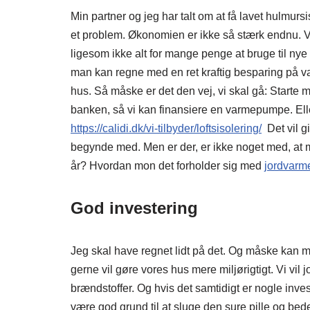
Min partner og jeg har talt om at få lavet hulmur
et problem. Økonomien er ikke så stærk endnu. Vi 
ligesom ikke alt for mange penge at bruge til nye
man kan regne med en ret kraftig besparing på varm
hus. Så måske er det den vej, vi skal gå: Starte m
banken, så vi kan finansiere en varmepumpe. Eller
https://calidi.dk/vi-tilbyder/loftsisolering/
Det vil g
begynde med. Men er der, er ikke noget med, at m
år? Hvordan mon det forholder sig med
jordvarm
God investering
Jeg skal have regnet lidt på det. Og måske kan man
gerne vil gøre vores hus mere miljørigtigt. Vi vil 
brændstoffer. Og hvis det samtidigt er nogle inves
være god grund til at sluge den sure pille og bed