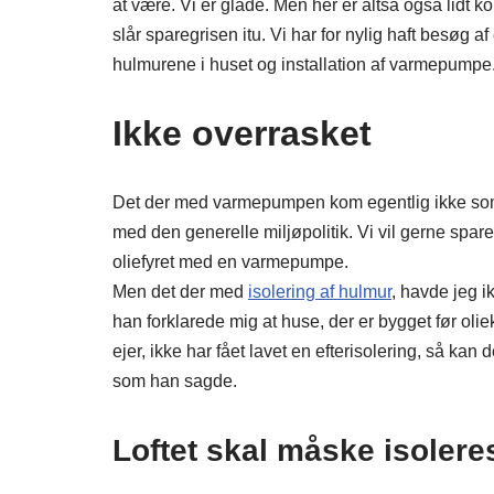
at være. Vi er glade. Men her er altså også lidt k
slår sparegrisen itu. Vi har for nylig haft besøg a
hulmurene i huset og installation af varmepumpe
Ikke overrasket
Det der med varmepumpen kom egentlig ikke som e
med den generelle miljøpolitik. Vi vil gerne spare 
oliefyret med en varmepumpe.
Men det der med
isolering af hulmur
, havde jeg i
han forklarede mig at huse, der er bygget før oliek
ejer, ikke har fået lavet en efterisolering, så kan d
som han sagde.
Loftet skal måske isolere