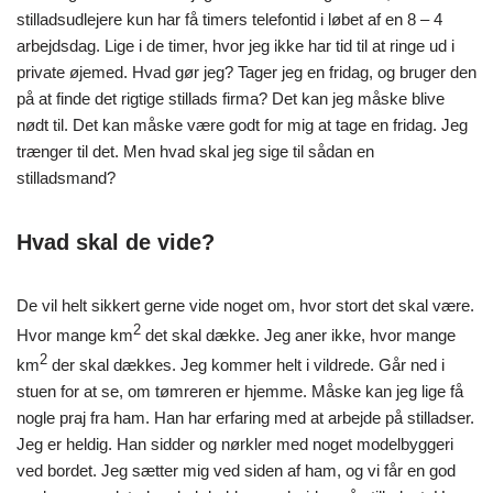
stilladsudlejere kun har få timers telefontid i løbet af en 8 – 4
arbejdsdag. Lige i de timer, hvor jeg ikke har tid til at ringe ud i
private øjemed. Hvad gør jeg? Tager jeg en fridag, og bruger den
på at finde det rigtige stillads firma? Det kan jeg måske blive
nødt til. Det kan måske være godt for mig at tage en fridag. Jeg
trænger til det. Men hvad skal jeg sige til sådan en
stilladsmand?
Hvad skal de vide?
De vil helt sikkert gerne vide noget om, hvor stort det skal være.
2
Hvor mange km
det skal dække. Jeg aner ikke, hvor mange
2
km
der skal dækkes. Jeg kommer helt i vildrede. Går ned i
stuen for at se, om tømreren er hjemme. Måske kan jeg lige få
nogle praj fra ham. Han har erfaring med at arbejde på stilladser.
Jeg er heldig. Han sidder og nørkler med noget modelbyggeri
ved bordet. Jeg sætter mig ved siden af ham, og vi får en god