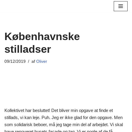
Spring
til
indhold
Københavnske
stilladser
09/12/2019
af
Oliver
Kollektivet har besluttet! Det bliver min opgave at finde et
stillads, vi kan leje. Puh. Jeg er ikke glad for den opgave. Men
som solidarisk beboer, må jeg tage min del af arbejdet. Vi skal
have renoveret husets facade og tag. Vi er nogle af de få