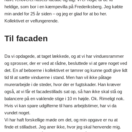
heldige, som bor i en kæmpevilla på Frederiksberg. Jeg købte
min andel for 25 år siden – og jeg er glad for at bo her.
Kollektivet er velfungerende.
Til facaden
Da vi opdagede, at taget lækkede, og at vi har vinduesrammer
og sprosser, der er ved at rådne, besluttede vi at gøre noget ved
det. En af beboerne i kollektivet er tømrer og kunne godt give lidt
tid til at sætte vinduerne i stand. Men han vil ikke påtage
murerarbejde i de steder, hvor der er fugtskader. Han kræver
også, at vi får et facadestillads sat op, så han ikke skal stå og
balancere på en vaklende stige i 10 m højde. Ok. Rimeligt nok.
Hvis vi kan spare udgifterne til hans arbejdstimer, har vi da
vundet noget.
Vi har haft forskellige møde om det, og min opgave er nu at
finde et stilladset. Jeg aner ikke, hvor jeg skal henvende mig.