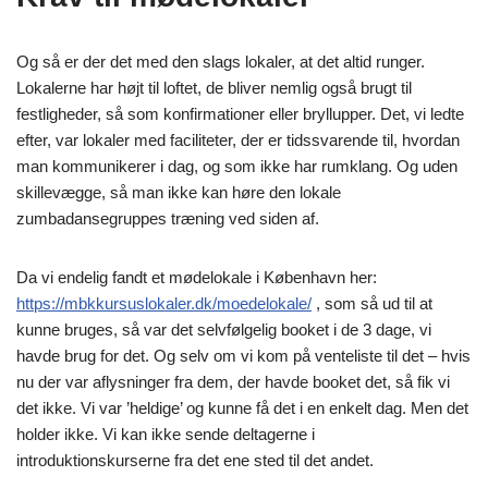
Og så er der det med den slags lokaler, at det altid runger.
Lokalerne har højt til loftet, de bliver nemlig også brugt til
festligheder, så som konfirmationer eller bryllupper. Det, vi ledte
efter, var lokaler med faciliteter, der er tidssvarende til, hvordan
man kommunikerer i dag, og som ikke har rumklang. Og uden
skillevægge, så man ikke kan høre den lokale
zumbadansegruppes træning ved siden af.
Da vi endelig fandt et mødelokale i København her:
https://mbkkursuslokaler.dk/moedelokale/
, som så ud til at
kunne bruges, så var det selvfølgelig booket i de 3 dage, vi
havde brug for det. Og selv om vi kom på venteliste til det – hvis
nu der var aflysninger fra dem, der havde booket det, så fik vi
det ikke. Vi var ’heldige’ og kunne få det i en enkelt dag. Men det
holder ikke. Vi kan ikke sende deltagerne i
introduktionskurserne fra det ene sted til det andet.