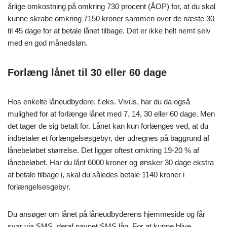
årlige omkostning på omkring 730 procent (ÅOP) for, at du skal
kunne skrabe omkring 7150 kroner sammen over de næste 30
til 45 dage for at betale lånet tilbage. Det er ikke helt nemt selv
med en god månedsløn.
Forlæng lånet til 30 eller 60 dage
Hos enkelte låneudbydere, f.eks. Vivus, har du da også
mulighed for at forlænge lånet med 7, 14, 30 eller 60 dage. Men
det tager de sig betalt for. Lånet kan kun forlænges ved, at du
indbetaler et forlængelsesgebyr, der udregnes på baggrund af
lånebeløbet størrelse. Det ligger oftest omkring 19-20 % af
lånebeløbet. Har du lånt 6000 kroner og ønsker 30 dage ekstra
at betale tilbage i, skal du således betale 1140 kroner i
forlængelsesgebyr.
Du ansøger om lånet på låneudbyderens hjemmeside og får
svar via SMS, deraf navnet SMS lån. For at kunne blive