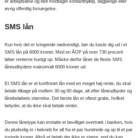
er arbejdsløse og blot modtager kontanthjælp, dagpenge eller
øvrig offentlig forsørgelse.
SMS lån
Kun hvis det er tvingende nødvendigt, bør du kaste dig ud i et
SMS lån på 6000 kroner. Med en ÅOP på over 730 procent
løber renterne hurtigt op. Måske derfor låner de fleste SMS
låneudbydere maksimalt 6000 kroner ud.
Et SMS lån er et kortfristet lån med en meget høj rente, du skal
betale tilbage på mellem 30 og 60 dage, alt efter låneudbyder og
lånebeløbets størrelse. Det første lån er oftest gratis, hvilket
betyder, at du ikke skal betale renter.
Denne lånetype kan erstatte et bevilliget overtræk i banken, hvis
du pludselig er i bekneb for alt fra et par hundrede og op til et par
tusinde kroner. Altså et beløb der ikke er større, end du kan