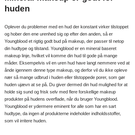
huden
Oplever du problemer med en hud der konstant virker tilstoppet
og hober den ene urenhed sig op efter den anden, så er
Youngblood et rigtig godt bud på makeup, der passer til netop
din hudtype og tilstand. Youngblood er en mineral baseret
makeup linje, hvilket vil komme din hud til gode på mange
måder. Eksempelvis vil en uren hud have langt nemmere ved at
ånde igennem denne type makeup, og derfor vil du ikke opleve
nær så mange udbrud i huden eller tilstoppede porer, som gør
huden ujævn at se på. Du giver dermed din hud mulighed for at
holde sig sund og frisk selv med flere forskellige makeup
produkter på hudens overflade, når du bruger Youngblood.
Youngblood er ydermere eminent for alle som har en sart
hudtype, da ingen af produkterne indeholder indholdsstoffer,
som vil irritere huden.