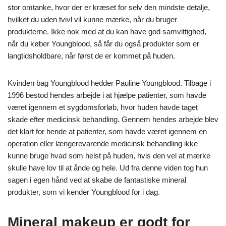
stor omtanke, hvor der er kræset for selv den mindste detalje,
hvilket du uden tvivl vil kunne mærke, når du bruger
produkterne. Ikke nok med at du kan have god samvittighed,
når du køber Youngblood, så får du også produkter som er
langtidsholdbare, når først de er kommet på huden.
Kvinden bag Youngblood hedder Pauline Youngblood. Tilbage i
1996 bestod hendes arbejde i at hjælpe patienter, som havde
været igennem et sygdomsforløb, hvor huden havde taget
skade efter medicinsk behandling. Gennem hendes arbejde blev
det klart for hende at patienter, som havde været igennem en
operation eller længerevarende medicinsk behandling ikke
kunne bruge hvad som helst på huden, hvis den vel at mærke
skulle have lov til at ånde og hele. Ud fra denne viden tog hun
sagen i egen hånd ved at skabe de fantastiske mineral
produkter, som vi kender Youngblood for i dag.
Mineral makeup er godt for