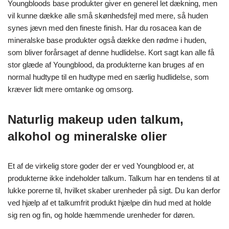
Youngbloods base produkter giver en generel let dækning, men
vil kunne dække alle små skønhedsfejl med mere, så huden
synes jævn med den fineste finish. Har du rosacea kan de
mineralske base produkter også dække den rødme i huden,
som bliver forårsaget af denne hudlidelse. Kort sagt kan alle få
stor glæde af Youngblood, da produkterne kan bruges af en
normal hudtype til en hudtype med en særlig hudlidelse, som
kræver lidt mere omtanke og omsorg.
Naturlig makeup uden talkum,
alkohol og mineralske olier
Et af de virkelig store goder der er ved Youngblood er, at
produkterne ikke indeholder talkum. Talkum har en tendens til at
lukke porerne til, hvilket skaber urenheder på sigt. Du kan derfor
ved hjælp af et talkumfrit produkt hjælpe din hud med at holde
sig ren og fin, og holde hæmmende urenheder for døren.