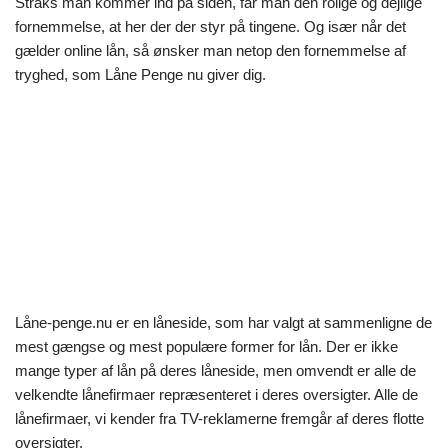
Straks man kommer ind på siden, får man den rolige og dejlige
fornemmelse, at her der der styr på tingene. Og især når det
gælder online lån, så ønsker man netop den fornemmelse af
tryghed, som Låne Penge nu giver dig.
Låne-penge.nu er en låneside, som har valgt at sammenligne de
mest gængse og mest populære former for lån. Der er ikke
mange typer af lån på deres låneside, men omvendt er alle de
velkendte lånefirmaer repræsenteret i deres oversigter. Alle de
lånefirmaer, vi kender fra TV-reklamerne fremgår af deres flotte
oversigter.