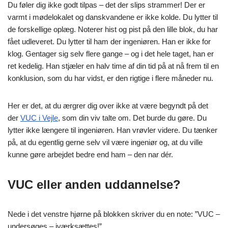
Du føler dig ikke godt tilpas – det der slips strammer! Der er
varmt i mødelokalet og danskvandene er ikke kolde. Du lytter til
de forskellige oplæg. Noterer hist og pist på den lille blok, du har
fået udleveret. Du lytter til ham der ingeniøren. Han er ikke for
klog. Gentager sig selv flere gange – og i det hele taget, han er
ret kedelig. Han stjæler en halv time af din tid på at nå frem til en
konklusion, som du har vidst, er den rigtige i flere måneder nu.
Her er det, at du ærgrer dig over ikke at være begyndt på det
der
VUC i Vejle
, som din viv talte om. Det burde du gøre. Du
lytter ikke længere til ingeniøren. Han vrøvler videre. Du tænker
på, at du egentlig gerne selv vil være ingeniør og, at du ville
kunne gøre arbejdet bedre end ham – den nar dér.
VUC eller anden uddannelse?
Nede i det venstre hjørne på blokken skriver du en note: ”VUC –
undersøges – iværksættes!”