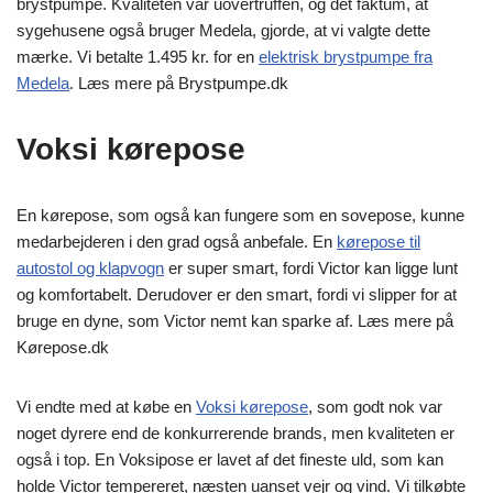
brystpumpe. Kvaliteten var uovertruffen, og det faktum, at
sygehusene også bruger Medela, gjorde, at vi valgte dette
mærke. Vi betalte 1.495 kr. for en
elektrisk brystpumpe fra
Medela
. Læs mere på Brystpumpe.dk
Voksi kørepose
En kørepose, som også kan fungere som en sovepose, kunne
medarbejderen i den grad også anbefale. En
kørepose til
autostol og klapvogn
er super smart, fordi Victor kan ligge lunt
og komfortabelt. Derudover er den smart, fordi vi slipper for at
bruge en dyne, som Victor nemt kan sparke af. Læs mere på
Kørepose.dk
Vi endte med at købe en
Voksi kørepose
, som godt nok var
noget dyrere end de konkurrerende brands, men kvaliteten er
også i top. En Voksipose er lavet af det fineste uld, som kan
holde Victor tempereret, næsten uanset vejr og vind. Vi tilkøbte