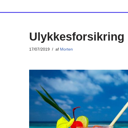
Spring
til
indhold
Ulykkesforsikring
17/07/2019
af
Morten