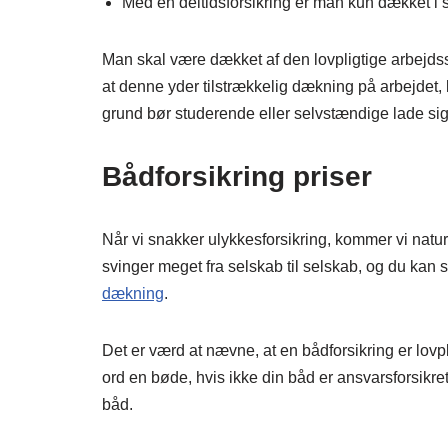
Med en deltidsforsikring er man kun dækket i sin
Man skal være dækket af den lovpligtige arbejds
at denne yder tilstrækkelig dækning på arbejdet,
grund bør studerende eller selvstændige lade sig
Bådforsikring priser
Når vi snakker ulykkesforsikring, kommer vi natur
svinger meget fra selskab til selskab, og du kan 
dækning
.
Det er værd at nævne, at en bådforsikring er lovpl
ord en bøde, hvis ikke din båd er ansvarsforsikret
båd.