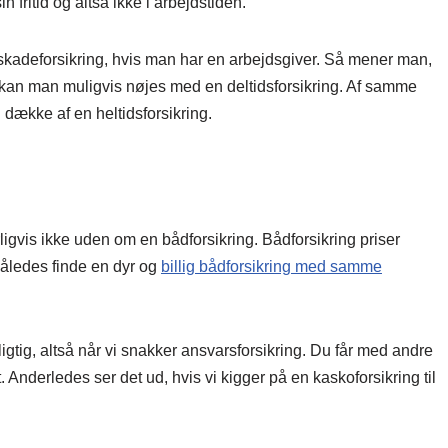
 fritid og altså ikke i arbejdstiden.
skadeforsikring, hvis man har en arbejdsgiver. Så mener man,
 kan man muligvis nøjes med en deltidsforsikring. Af samme
 dække af en heltidsforsikring.
ligvis ikke uden om en bådforsikring. Bådforsikring priser
således finde en dyr og
billig bådforsikring med samme
igtig, altså når vi snakker ansvarsforsikring. Du får med andre
. Anderledes ser det ud, hvis vi kigger på en kaskoforsikring til