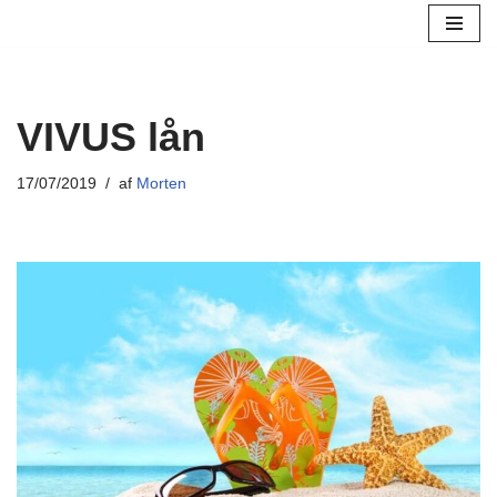
Spring
til
indhold
VIVUS lån
17/07/2019
af
Morten